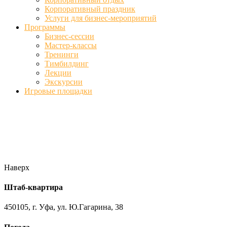
Корпоративный праздник
Услуги для бизнес-мероприятий
Программы
Бизнес-сессии
Мастер-классы
Тренинги
Тимбилдинг
Лекции
Экскурсии
Игровые площадки
Фото
//ufa-team-ufa.ru/wp-content/uploads/2017/12/11.jpg
//ufa-team-
ufa.ru/wp-content/uploads/2017/12/1.jpg
//ufa-team-ufa.ru/wp-
content/uploads/2017/12/45.jpg
//ufa-team-ufa.ru/wp-
content/uploads/2018/01/DSC04220.jpg
Наверх
Штаб-квартира
450105, г. Уфа, ул. Ю.Гагарина, 38