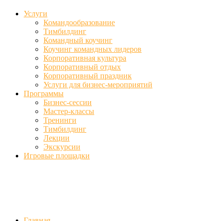
Услуги
Командообразование
Тимбилдинг
Командный коучинг
Коучинг командных лидеров
Корпоративная культура
Корпоративный отдых
Корпоративный праздник
Услуги для бизнес-мероприятий
Программы
Бизнес-сессии
Мастер-классы
Тренинги
Тимбилдинг
Лекции
Экскурсии
Игровые площадки
Фото
//ufa-team-ufa.ru/wp-content/uploads/2017/12/11.jpg
//ufa-team-ufa.r
content/uploads/2018/01/DSC04220.jpg
Главная