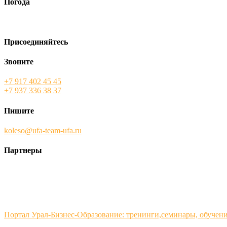
Погода
Присоединяйтесь
Звоните
+7 917 402 45 45
+7 937 336 38 37
Пишите
koleso@ufa-team-ufa.ru
Партнеры
Портал Урал-Бизнес-Образование: тренинги,семинары, обучен