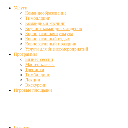
Услуги
Командообразование
Тимбилдинг
Командный коучинг
Коучинг командных лидеров
Корпоративная культура
Корпоративный отдых
Корпоративный праздник
Услуги для бизнес-мероприятий
Программы
Бизнес-сессии
Мастер-классы
Тренинги
Тимбилдинг
Лекции
Экскурсии
Игровые площадки
Фото
//ufa-team-ufa.ru/wp-content/uploads/2017/12/11.jpg
//ufa-team-ufa.r
content/uploads/2018/01/DSC04220.jpg
Главная