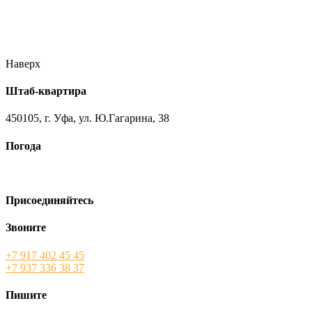
//ufa-team-ufa.ru/wp-content/uploads/2017/12/11.jpg
//ufa-team-
ufa.ru/wp-content/uploads/2017/12/1.jpg
//ufa-team-ufa.ru/wp-
content/uploads/2017/12/45.jpg
//ufa-team-ufa.ru/wp-
content/uploads/2018/01/DSC04220.jpg
Наверх
Штаб-квартира
450105, г. Уфа, ул. Ю.Гагарина, 38
Погода
Присоединяйтесь
Звоните
+7 917 402 45 45
+7 937 336 38 37
Пишите