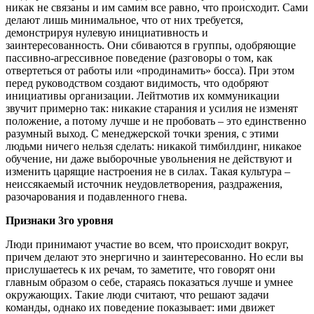
никак не связаны и им самим все равно, что происходит. Сами
делают лишь минимальное, что от них требуется,
демонстрируя нулевую инициативность и
заинтересованность. Они сбиваются в группы, одобряющие
пассивно-агрессивное поведение (разговоры о том, как
отвертеться от работы или «продинамить» босса). При этом
перед руководством создают видимость, что одобряют
инициативы организации. Лейтмотив их коммуникации
звучит примерно так: никакие старания и усилия не изменят
положение, а потому лучше и не пробовать – это единственно
разумный выход. С менеджерской точки зрения, с этими
людьми ничего нельзя сделать: никакой тимбилдинг, никакое
обучение, ни даже выборочные увольнения не действуют и
изменить царящие настроения не в силах. Такая культура –
неиссякаемый источник неудовлетворения, раздражения,
разочарования и подавленного гнева.
Признаки 3го уровня
Люди принимают участие во всем, что происходит вокруг,
причем делают это энергично и заинтересованно. Но если вы
прислушаетесь к их речам, то заметите, что говорят они
главным образом о себе, стараясь показаться лучше и умнее
окружающих. Такие люди считают, что решают задачи
команды, однако их поведение показывает: ими движет