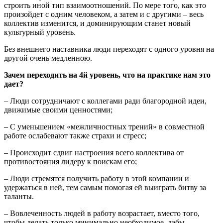
строить иной тип взаимоотношений. По мере того, как это
произойдет с одним человеком, а затем и с другими – весь
коллектив изменится, и доминирующим станет новый
культурный уровень.
Без внешнего наставника люди переходят с одного уровня на
другой очень медленною.
Зачем переходить на 4й уровень, что на практике нам это
дает?
– Люди сотрудничают с коллегами ради благородной идеи,
движимые своими ценностями;
– С уменьшением «межличностных трений» в совместной
работе ослабевают также страхи и стресс;
– Происходит сдвиг настроения всего коллектива от
противостояния лидеру к поискам его;
– Люди стремятся получить работу в этой компании и
удержаться в ней, тем самым помогая ей выиграть битву за
таланты.
– Вовлеченность людей в работу возрастает, вместо того,
чтобы делать только минимально необходимое, дабы