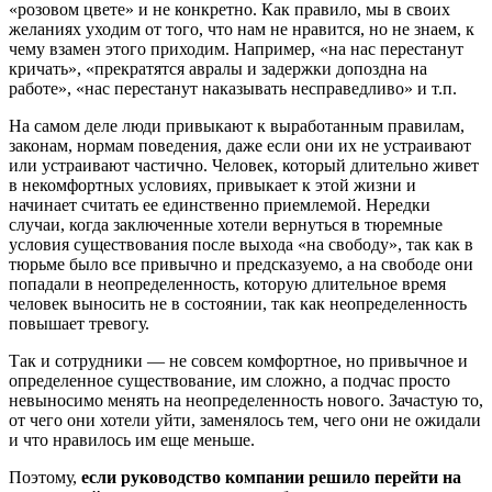
«розовом цвете» и не конкретно. Как правило, мы в своих
желаниях уходим от того, что нам не нравится, но не знаем, к
чему взамен этого приходим. Например, «на нас перестанут
кричать», «прекратятся авралы и задержки допоздна на
работе», «нас перестанут наказывать несправедливо» и т.п.
На самом деле люди привыкают к выработанным правилам,
законам, нормам поведения, даже если они их не устраивают
или устраивают частично. Человек, который длительно живет
в некомфортных условиях, привыкает к этой жизни и
начинает считать ее единственно приемлемой. Нередки
случаи, когда заключенные хотели вернуться в тюремные
условия существования после выхода «на свободу», так как в
тюрьме было все привычно и предсказуемо, а на свободе они
попадали в неопределенность, которую длительное время
человек выносить не в состоянии, так как неопределенность
повышает тревогу.
Так и сотрудники — не совсем комфортное, но привычное и
определенное существование, им сложно, а подчас просто
невыносимо менять на неопределенность нового. Зачастую то,
от чего они хотели уйти, заменялось тем, чего они не ожидали
и что нравилось им еще меньше.
Поэтому,
если руководство компании решило перейти на