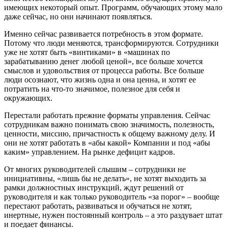
имеющих некоторый опыт. Программ, обучающих этому мало
даже сейчас, но они начинают появляться.
Именно сейчас развивается потребность в этом формате.
Потому что люди меняются, трансформируются. Сотрудники
уже не хотят быть «винтиками» в «машинах по
зарабатыванию денег любой ценой», все больше хочется
смыслов и удовольствия от процесса работы. Все больше
люди осознают, что жизнь одна и она ценна, и хотят ее
потратить на что-то значимое, полезное для себя и
окружающих.
Перестали работать прежние форматы управления. Сейчас
сотрудникам важно понимать свою значимость, полезность,
ценности, миссию, причастность к общему важному делу. И
они не хотят работать в «абы какой» Компании и под «абы
каким» управлением. На рынке дефицит кадров.
От многих руководителей слышим – сотрудники не
инициативны, «лишь бы не делать», не хотят выходить за
рамки должностных инструкций, ждут решений от
руководителя и как только руководитель «за порог» – вообще
перестают работать, развиваться и обучаться не хотят,
инертные, нужен постоянный контроль – а это раздувает штат
и поедает финансы.