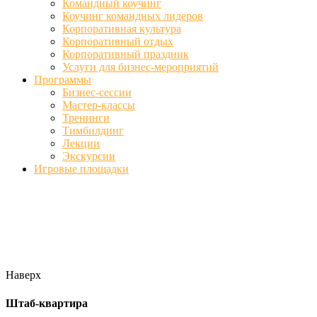
Командный коучинг
Коучинг командных лидеров
Корпоративная культура
Корпоративный отдых
Корпоративный праздник
Услуги для бизнес-мероприятий
Программы
Бизнес-сессии
Мастер-классы
Тренинги
Тимбилдинг
Лекции
Экскурсии
Игровые площадки
Фото
//ufa-team-ufa.ru/wp-content/uploads/2017/12/11.jpg
//ufa-team-
ufa.ru/wp-content/uploads/2017/12/1.jpg
//ufa-team-ufa.ru/wp-
content/uploads/2017/12/45.jpg
//ufa-team-ufa.ru/wp-
content/uploads/2018/01/DSC04220.jpg
Наверх
Штаб-квартира