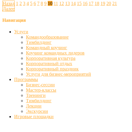
Назад
1
2
3
4
5
6
7
8
9
10
11
12
13
14
15
16
17
18
19
20
21
Далее
Навигация
Услуги
Командообразование
Тимбилдинг
Командный коучинг
Коучинг командных лидеров
Корпоративная культура
Корпоративный отдых
Корпоративный праздник
Услуги для бизнес-мероприятий
Программы
Бизнес-сессии
Мастер-классы
Тренинги
Тимбилдинг
Лекции
Экскурсии
Игровые площадки
Фото