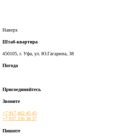
//ufa-team-ufa.ru/wp-content/uploads/2017/12/11.jpg
//ufa-team-
ufa.ru/wp-content/uploads/2017/12/1.jpg
//ufa-team-ufa.ru/wp-
content/uploads/2017/12/45.jpg
//ufa-team-ufa.ru/wp-
content/uploads/2018/01/DSC04220.jpg
Наверх
Штаб-квартира
450105, г. Уфа, ул. Ю.Гагарина, 38
Погода
Присоединяйтесь
Звоните
+7 917 402 45 45
+7 937 336 38 37
Пишите