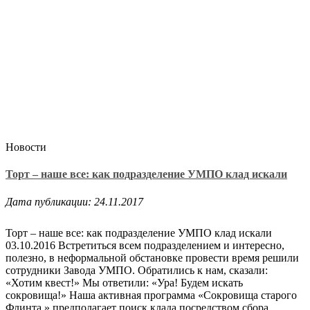
Новости
Торт – наше все: как подразделение УМПО клад искали
Дата публикации: 24.11.2017
Торт – наше все: как подразделение УМПО клад искали
03.10.2016 Встретиться всем подразделением и интересно,
полезно, в неформальной обстановке провести время решили
сотрудники Завода УМПО. Обратились к нам, сказали:
«Хотим квест!» Мы ответили: «Ура! Будем искать
сокровища!» Наша активная программа «Сокровища старого
Флинта » предполагает поиск клада посредством сбора