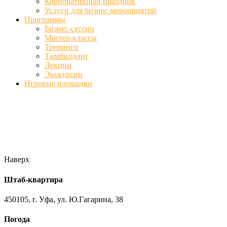
Корпоративный праздник
Услуги для бизнес-мероприятий
Программы
Бизнес-сессии
Мастер-классы
Тренинги
Тимбилдинг
Лекции
Экскурсии
Игровые площадки
Фото
//ufa-team-ufa.ru/wp-content/uploads/2017/12/11.jpg
//ufa-team-
ufa.ru/wp-content/uploads/2017/12/1.jpg
//ufa-team-ufa.ru/wp-
content/uploads/2017/12/45.jpg
//ufa-team-ufa.ru/wp-
content/uploads/2018/01/DSC04220.jpg
Наверх
Штаб-квартира
450105, г. Уфа, ул. Ю.Гагарина, 38
Погода