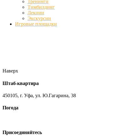
Тренинги
Тимбилдинг
Лекции
Экскурсии
Игровые площадки
Фото
//ufa-team-ufa.ru/wp-content/uploads/2017/12/11.jpg
//ufa-team-
ufa.ru/wp-content/uploads/2017/12/1.jpg
//ufa-team-ufa.ru/wp-
content/uploads/2017/12/45.jpg
//ufa-team-ufa.ru/wp-
content/uploads/2018/01/DSC04220.jpg
Наверх
Штаб-квартира
450105, г. Уфа, ул. Ю.Гагарина, 38
Погода
Присоединяйтесь