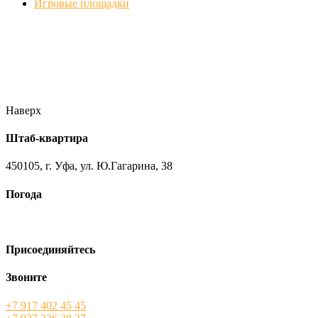
Игровые площадки
Фото
//ufa-team-ufa.ru/wp-content/uploads/2017/12/11.jpg
//ufa-team-
ufa.ru/wp-content/uploads/2017/12/1.jpg
//ufa-team-ufa.ru/wp-
content/uploads/2017/12/45.jpg
//ufa-team-ufa.ru/wp-
content/uploads/2018/01/DSC04220.jpg
Наверх
Штаб-квартира
450105, г. Уфа, ул. Ю.Гагарина, 38
Погода
Присоединяйтесь
Звоните
+7 917 402 45 45