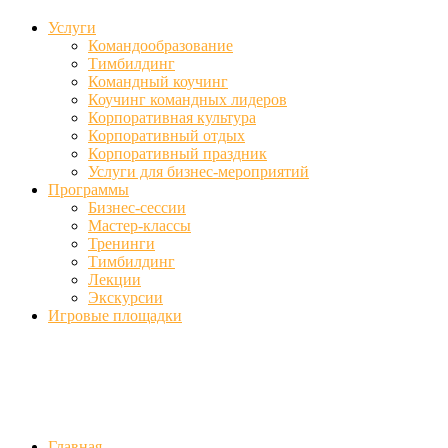
Услуги
Командообразование
Тимбилдинг
Командный коучинг
Коучинг командных лидеров
Корпоративная культура
Корпоративный отдых
Корпоративный праздник
Услуги для бизнес-мероприятий
Программы
Бизнес-сессии
Мастер-классы
Тренинги
Тимбилдинг
Лекции
Экскурсии
Игровые площадки
Фото
//ufa-team-ufa.ru/wp-content/uploads/2017/12/11.jpg
//ufa-team-ufa.r
content/uploads/2018/01/DSC04220.jpg
Главная