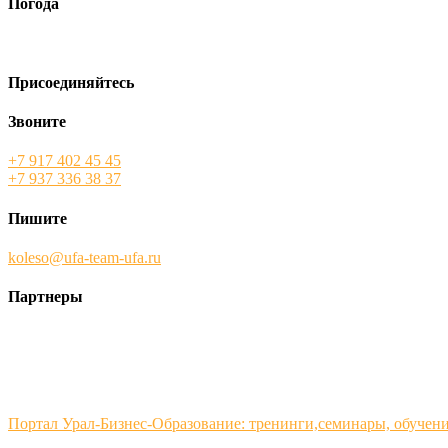
Погода
Присоединяйтесь
Звоните
+7 917 402 45 45
+7 937 336 38 37
Пишите
koleso@ufa-team-ufa.ru
Партнеры
Портал Урал-Бизнес-Образование: тренинги,семинары, обучен