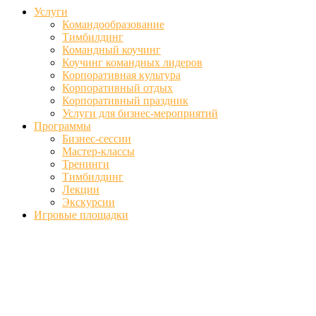
Услуги
Командообразование
Тимбилдинг
Командный коучинг
Коучинг командных лидеров
Корпоративная культура
Корпоративный отдых
Корпоративный праздник
Услуги для бизнес-мероприятий
Программы
Бизнес-сессии
Мастер-классы
Тренинги
Тимбилдинг
Лекции
Экскурсии
Игровые площадки
Фото
//ufa-team-ufa.ru/wp-content/uploads/2017/12/11.jpg
//ufa-team-
ufa.ru/wp-content/uploads/2017/12/1.jpg
//ufa-team-ufa.ru/wp-
content/uploads/2017/12/45.jpg
//ufa-team-ufa.ru/wp-
content/uploads/2018/01/DSC04220.jpg