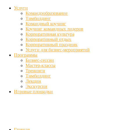
Услуги
Командообразование
Тимбилдинг
Командный коучинг
Коучинг командных лидеров
Корпоративная культура
Корпоративный отдых
Корпоративный праздник
Услуги для бизнес-мероприятий
Программы
Бизнес-сессии
Мастер-классы
Тренинги
Тимбилдинг
Лекции
Экскурсии
Игровые площадки
Фото
//ufa-team-ufa.ru/wp-content/uploads/2017/12/11.jpg
//ufa-team-ufa.r
content/uploads/2018/01/DSC04220.jpg
Главная