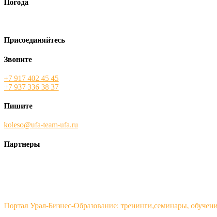
Погода
Присоединяйтесь
Звоните
+7 917 402 45 45
+7 937 336 38 37
Пишите
koleso@ufa-team-ufa.ru
Партнеры
Портал Урал-Бизнес-Образование: тренинги,семинары, обучен