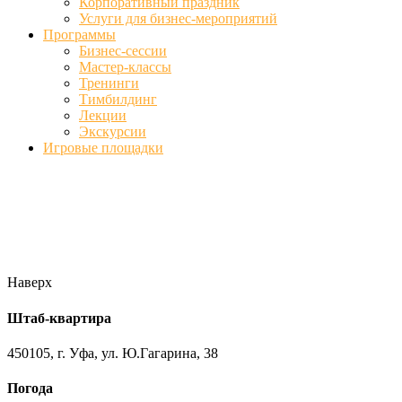
Корпоративный праздник
Услуги для бизнес-мероприятий
Программы
Бизнес-сессии
Мастер-классы
Тренинги
Тимбилдинг
Лекции
Экскурсии
Игровые площадки
Фото
//ufa-team-ufa.ru/wp-content/uploads/2017/12/11.jpg
//ufa-team-
ufa.ru/wp-content/uploads/2017/12/1.jpg
//ufa-team-ufa.ru/wp-
content/uploads/2017/12/45.jpg
//ufa-team-ufa.ru/wp-
content/uploads/2018/01/DSC04220.jpg
Наверх
Штаб-квартира
450105, г. Уфа, ул. Ю.Гагарина, 38
Погода