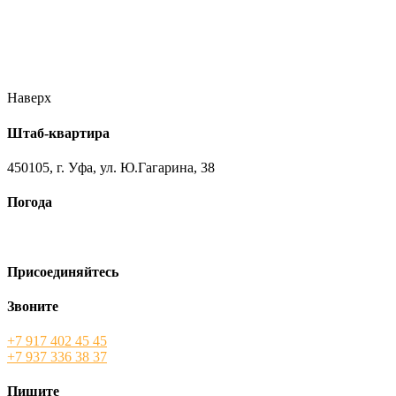
//ufa-team-ufa.ru/wp-content/uploads/2017/12/11.jpg
//ufa-team-
ufa.ru/wp-content/uploads/2017/12/1.jpg
//ufa-team-ufa.ru/wp-
content/uploads/2017/12/45.jpg
//ufa-team-ufa.ru/wp-
content/uploads/2018/01/DSC04220.jpg
Наверх
Штаб-квартира
450105, г. Уфа, ул. Ю.Гагарина, 38
Погода
Присоединяйтесь
Звоните
+7 917 402 45 45
+7 937 336 38 37
Пишите