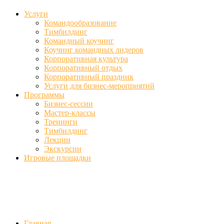
Услуги
Командообразование
Тимбилдинг
Командный коучинг
Коучинг командных лидеров
Корпоративная культура
Корпоративный отдых
Корпоративный праздник
Услуги для бизнес-мероприятий
Программы
Бизнес-сессии
Мастер-классы
Тренинги
Тимбилдинг
Лекции
Экскурсии
Игровые площадки
Фото
//ufa-team-ufa.ru/wp-content/uploads/2017/12/11.jpg
//ufa-team-ufa.r
content/uploads/2018/01/DSC04220.jpg
Главная