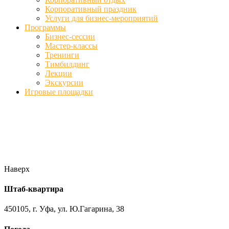
Корпоративный праздник
Услуги для бизнес-мероприятий
Программы
Бизнес-сессии
Мастер-классы
Тренинги
Тимбилдинг
Лекции
Экскурсии
Игровые площадки
Фото
//ufa-team-ufa.ru/wp-content/uploads/2017/12/11.jpg
//ufa-team-
ufa.ru/wp-content/uploads/2017/12/1.jpg
//ufa-team-ufa.ru/wp-
content/uploads/2017/12/45.jpg
//ufa-team-ufa.ru/wp-
content/uploads/2018/01/DSC04220.jpg
Наверх
Штаб-квартира
450105, г. Уфа, ул. Ю.Гагарина, 38