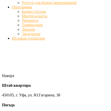
Услуги для бизнес-мероприятий
Программы
Бизнес-сессии
Мастер-классы
Тренинги
Тимбилдинг
Лекции
Экскурсии
Игровые площадки
Фото
//ufa-team-ufa.ru/wp-content/uploads/2017/12/11.jpg
//ufa-team-
ufa.ru/wp-content/uploads/2017/12/1.jpg
//ufa-team-ufa.ru/wp-
content/uploads/2017/12/45.jpg
//ufa-team-ufa.ru/wp-
content/uploads/2018/01/DSC04220.jpg
Наверх
Штаб-квартира
450105, г. Уфа, ул. Ю.Гагарина, 38
Погода