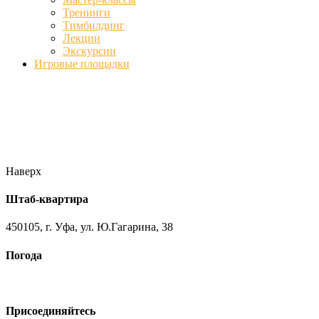
Тренинги
Тимбилдинг
Лекции
Экскурсии
Игровые площадки
Фото
//ufa-team-ufa.ru/wp-content/uploads/2017/12/11.jpg
//ufa-team-
ufa.ru/wp-content/uploads/2017/12/1.jpg
//ufa-team-ufa.ru/wp-
content/uploads/2017/12/45.jpg
//ufa-team-ufa.ru/wp-
content/uploads/2018/01/DSC04220.jpg
Наверх
Штаб-квартира
450105, г. Уфа, ул. Ю.Гагарина, 38
Погода
Присоединяйтесь