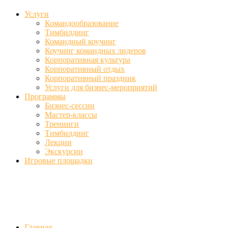
Услуги
Командообразование
Тимбилдинг
Командный коучинг
Коучинг командных лидеров
Корпоративная культура
Корпоративный отдых
Корпоративный праздник
Услуги для бизнес-мероприятий
Программы
Бизнес-сессии
Мастер-классы
Тренинги
Тимбилдинг
Лекции
Экскурсии
Игровые площадки
Фото
//ufa-team-ufa.ru/wp-content/uploads/2017/12/11.jpg
//ufa-team-ufa.r
content/uploads/2018/01/DSC04220.jpg
Главная