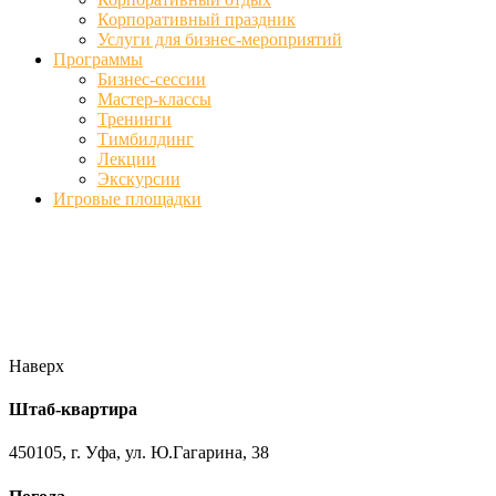
Корпоративный праздник
Услуги для бизнес-мероприятий
Программы
Бизнес-сессии
Мастер-классы
Тренинги
Тимбилдинг
Лекции
Экскурсии
Игровые площадки
Фото
//ufa-team-ufa.ru/wp-content/uploads/2017/12/11.jpg
//ufa-team-
ufa.ru/wp-content/uploads/2017/12/1.jpg
//ufa-team-ufa.ru/wp-
content/uploads/2017/12/45.jpg
//ufa-team-ufa.ru/wp-
content/uploads/2018/01/DSC04220.jpg
Наверх
Штаб-квартира
450105, г. Уфа, ул. Ю.Гагарина, 38