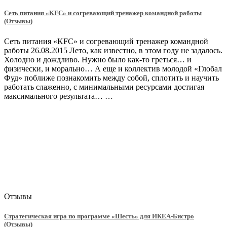
Сеть питания «KFC» и согревающий тренажер командной работы
(Отзывы)
Сеть питания «KFC» и согревающий тренажер командной
работы 26.08.2015 Лето, как известно, в этом году не задалось.
Холодно и дождливо. Нужно было как-то греться… и
физически, и морально… А еще и коллектив молодой «Глобал
Фуд» поближе познакомить между собой, сплотить и научить
работать слаженно, с минимальными ресурсами достигая
максимального результата… …
Отзывы
Стратегическая игра по программе «Шесть» для ИКЕА-Бистро
(Отзывы)