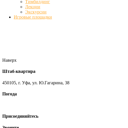
Тимбилдинг
Лекции
Экскурсии
Игровые площадки
Фото
//ufa-team-ufa.ru/wp-content/uploads/2017/12/11.jpg
//ufa-team-
ufa.ru/wp-content/uploads/2017/12/1.jpg
//ufa-team-ufa.ru/wp-
content/uploads/2017/12/45.jpg
//ufa-team-ufa.ru/wp-
content/uploads/2018/01/DSC04220.jpg
Наверх
Штаб-квартира
450105, г. Уфа, ул. Ю.Гагарина, 38
Погода
Присоединяйтесь
Звоните