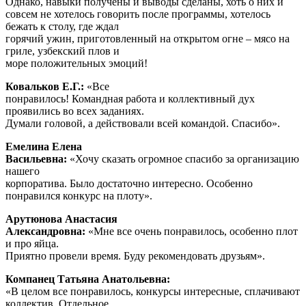
Однако, навыки получены и выводы сделаны, хоть о них и
совсем не хотелось говорить после программы, хотелось
бежать к столу, где ждал
горячий ужин, приготовленный на открытом огне – мясо на
гриле, узбекский плов и
море положительных эмоций!
Ковальков Е.Г.:
«Все
понравилось! Командная работа и коллективный дух
проявились во всех заданиях.
Думали головой, а действовали всей командой. Спасибо».
Емелина Елена
Васильевна:
«Хочу сказать огромное спасибо за организацию
нашего
корпоратива. Было достаточно интересно. Особенно
понравился конкурс на плоту».
Арутюнова Анастасия
Александровна:
«Мне все очень понравилось, особенно плот
и про яйца.
Приятно провели время. Буду рекомендовать друзьям».
Компанец Татьяна Анатольевна:
«В целом все понравилось, конкурсы интересные, сплачивают
коллектив. Отдельное