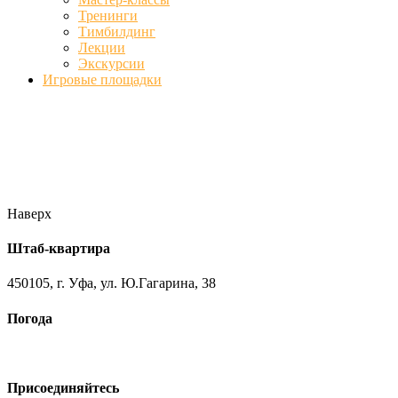
Тренинги
Тимбилдинг
Лекции
Экскурсии
Игровые площадки
Фото
//ufa-team-ufa.ru/wp-content/uploads/2017/12/11.jpg
//ufa-team-
ufa.ru/wp-content/uploads/2017/12/1.jpg
//ufa-team-ufa.ru/wp-
content/uploads/2017/12/45.jpg
//ufa-team-ufa.ru/wp-
content/uploads/2018/01/DSC04220.jpg
Наверх
Штаб-квартира
450105, г. Уфа, ул. Ю.Гагарина, 38
Погода
Присоединяйтесь