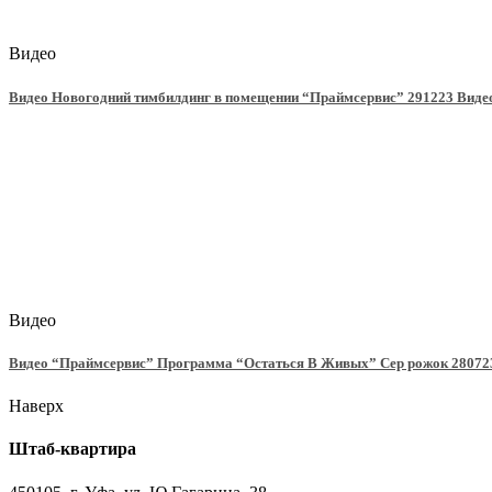
Видео
Видео Новогодний тимбилдинг в помещении “Праймсервис” 291223 Видео
Видео
Видео “Праймсервис” Программа “Остаться В Живых” Сер рожок 280723
Наверх
Штаб-квартира