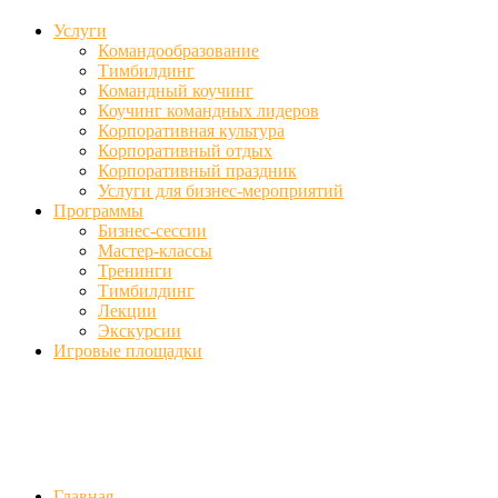
Услуги
Командообразование
Тимбилдинг
Командный коучинг
Коучинг командных лидеров
Корпоративная культура
Корпоративный отдых
Корпоративный праздник
Услуги для бизнес-мероприятий
Программы
Бизнес-сессии
Мастер-классы
Тренинги
Тимбилдинг
Лекции
Экскурсии
Игровые площадки
Фото
//ufa-team-ufa.ru/wp-content/uploads/2017/12/11.jpg
//ufa-team-ufa.r
content/uploads/2018/01/DSC04220.jpg
Главная