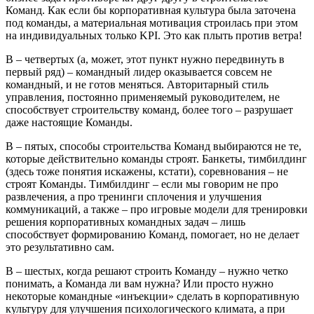
Команд. Как если бы корпоративная культура была заточена
под команды, а материальная мотивация строилась при этом
на индивидуальных только KPI. Это как плыть против ветра!
В – четвертых (а, может, этот пункт нужно передвинуть в
первый ряд) – командный лидер оказывается совсем не
командный, и не готов меняться. Авторитарный стиль
управления, постоянно применяемый руководителем, не
способствует строительству команд, более того – разрушает
даже настоящие Команды.
В – пятых, способы строительства Команд выбираются не те,
которые действительно команды строят. Банкеты, тимбилдинг
(здесь тоже понятия искажены, кстати), соревнования – не
строят Команды. Тимбилдинг – если мы говорим не про
развлечения, а про тренинги сплочения и улучшения
коммуникаций, а также – про игровые модели для тренировки
решения корпоративных командных задач – лишь
способствует формированию Команд, помогает, но не делает
это результативно сам.
В – шестых, когда решают строить Команду – нужно четко
понимать, а Команда ли вам нужна? Или просто нужно
некоторые командные «инъекции» сделать в корпоративную
культуру для улучшения психологического климата, а при