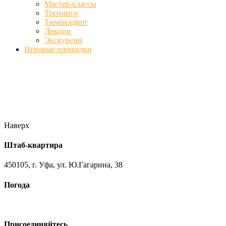
Мастер-классы
Тренинги
Тимбилдинг
Лекции
Экскурсии
Игровые площадки
Фото
//ufa-team-ufa.ru/wp-content/uploads/2017/12/11.jpg
//ufa-team-
ufa.ru/wp-content/uploads/2017/12/1.jpg
//ufa-team-ufa.ru/wp-
content/uploads/2017/12/45.jpg
//ufa-team-ufa.ru/wp-
content/uploads/2018/01/DSC04220.jpg
Наверх
Штаб-квартира
450105, г. Уфа, ул. Ю.Гагарина, 38
Погода
Присоединяйтесь