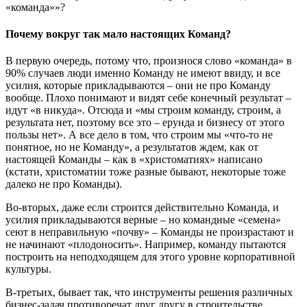
«команда»»?
Почему вокруг так мало настоящих Команд?
В первую очередь, потому что, произнося слово «команда» в
90% случаев люди именно Команду не имеют ввиду, и все
усилия, которые прикладываются – они не про Команду
вообще. Плохо понимают и видят себе конечный результат –
идут «в никуда». Отсюда и «мы строим команду, строим, а
результата нет, поэтому все это – ерунда и бизнесу от этого
пользы нет». А все дело в том, что строим мы «что-то не
понятное, но не Команду», а результатов ждем, как от
настоящей Команды – как в «христоматиях» написано
(кстати, христоматии тоже разные бывают, некоторые тоже
далеко не про Команды).
Во-вторых, даже если строится действительно Команда, и
усилия прикладываются верные – но командные «семена»
сеют в неправильную «почву» – Команды не произрастают и
не начинают «плодоносить». Например, команду пытаются
построить на неподходящем для этого уровне корпоративной
культуры.
В-третьих, бывает так, что инструменты решения различных
бизнес-задач противоречат друг другу в строительстве