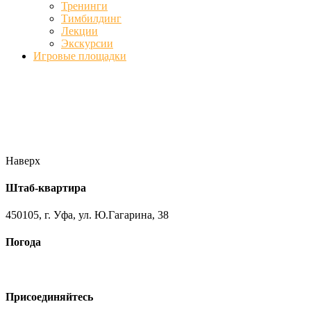
Тренинги
Тимбилдинг
Лекции
Экскурсии
Игровые площадки
Фото
//ufa-team-ufa.ru/wp-content/uploads/2017/12/11.jpg
//ufa-team-
ufa.ru/wp-content/uploads/2017/12/1.jpg
//ufa-team-ufa.ru/wp-
content/uploads/2017/12/45.jpg
//ufa-team-ufa.ru/wp-
content/uploads/2018/01/DSC04220.jpg
Наверх
Штаб-квартира
450105, г. Уфа, ул. Ю.Гагарина, 38
Погода
Присоединяйтесь