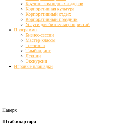
Коучинг командных лидеров
Корпоративная культура
Корпоративный отдых
Корпоративный праздник
Услуги для бизнес-мероприятий
Программы
Бизнес-сессии
Мастер-классы
Тренинги
Тимбилдинг
Лекции
Экскурсии
Игровые площадки
Фото
//ufa-team-ufa.ru/wp-content/uploads/2017/12/11.jpg
//ufa-team-
ufa.ru/wp-content/uploads/2017/12/1.jpg
//ufa-team-ufa.ru/wp-
content/uploads/2017/12/45.jpg
//ufa-team-ufa.ru/wp-
content/uploads/2018/01/DSC04220.jpg
Наверх
Штаб-квартира