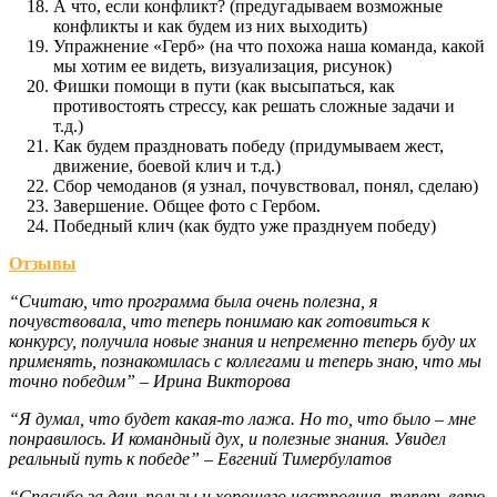
А что, если конфликт? (предугадываем возможные
конфликты и как будем из них выходить)
Упражнение «Герб» (на что похожа наша команда, какой
мы хотим ее видеть, визуализация, рисунок)
Фишки помощи в пути (как высыпаться, как
противостоять стрессу, как решать сложные задачи и
т.д.)
Как будем праздновать победу (придумываем жест,
движение, боевой клич и т.д.)
Сбор чемоданов (я узнал, почувствовал, понял, сделаю)
Завершение. Общее фото с Гербом.
Победный клич (как будто уже празднуем победу)
Отзывы
“Считаю, что программа была очень полезна, я
почувствовала, что теперь понимаю как готовиться к
конкурсу, получила новые знания и непременно теперь буду их
применять, познакомилась с коллегами и теперь знаю, что мы
точно победим” – Ирина Викторова
“Я думал, что будет какая-то лажа. Но то, что было – мне
понравилось. И командный дух, и полезные знания. Увидел
реальный путь к победе” – Евгений Тимербулатов
“Спасибо за день пользы и хорошего настроения, теперь верю