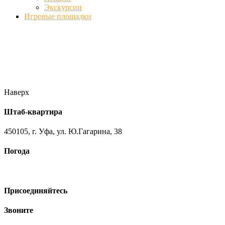
Экскурсии
Игровые площадки
Фото
//ufa-team-ufa.ru/wp-content/uploads/2017/12/11.jpg
//ufa-team-
ufa.ru/wp-content/uploads/2017/12/1.jpg
//ufa-team-ufa.ru/wp-
content/uploads/2017/12/45.jpg
//ufa-team-ufa.ru/wp-
content/uploads/2018/01/DSC04220.jpg
Наверх
Штаб-квартира
450105, г. Уфа, ул. Ю.Гагарина, 38
Погода
Присоединяйтесь
Звоните